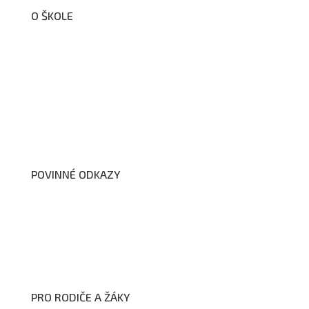
O ŠKOLE
O nás
Organizační schéma školy
Úřední deska
Školní poradenské pracoviště
Dokumenty školy
POVINNÉ ODKAZY
Prohlášení o přístupnosti webových stránek školy
Zákon na ochranu oznamovatelů
Zpracování osobních údajů a cookies
PRO RODIČE A ŽÁKY