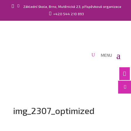


Základní škola, Brno, Mutěnická 23, příspěvková organizace

+420 544 210 893


img_2307_optimized