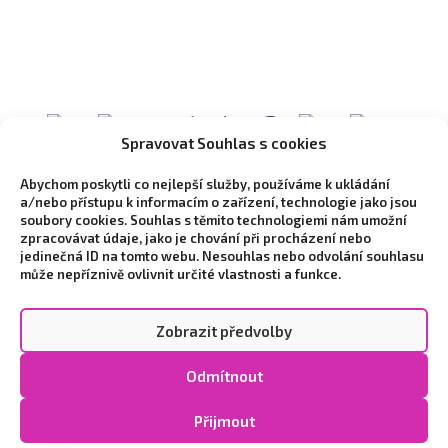
Spravovat Souhlas s cookies
Abychom poskytli co nejlepší služby, používáme k ukládání
a/nebo přístupu k informacím o zařízení, technologie jako jsou
soubory cookies. Souhlas s těmito technologiemi nám umožní
zpracovávat údaje, jako je chování při procházení nebo
jedinečná ID na tomto webu. Nesouhlas nebo odvolání souhlasu
může nepříznivě ovlivnit určité vlastnosti a funkce.
Zobrazit předvolby
Copyright © 2026 Vytvořilo marketingové studio
NEO
Odmítnout
STYLE
|
Zpracování osobních údajů a cookies
|
Cookie
Policy (EU)
Přijmout