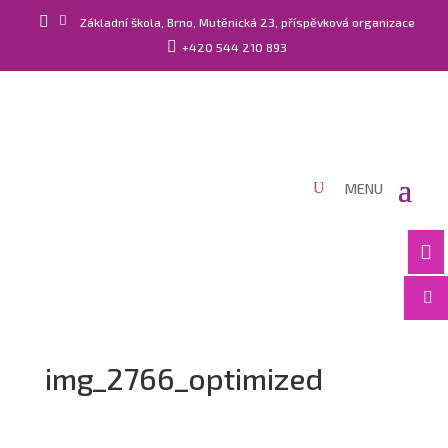


Základní škola, Brno, Mutěnická 23, příspěvková organizace

+420 544 210 893


img_2766_optimized