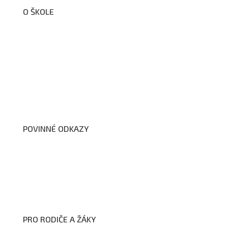
O ŠKOLE
O nás
Organizační schéma školy
Úřední deska
Školní poradenské pracoviště
Dokumenty školy
POVINNÉ ODKAZY
Prohlášení o přístupnosti webových stránek školy
Zákon na ochranu oznamovatelů
Zpracování osobních údajů a cookies
PRO RODIČE A ŽÁKY