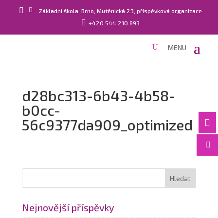


Základní škola, Brno, Mutěnická 23, příspěvková organizace

+420 544 210 893
d28bc313-6b43-4b58-
b0cc-
56c9377da909_optimized


Nejnovější příspěvky