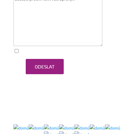
Zaškrtnutím souhlasím se zpracováním osobních
ODESLAT
údajů.