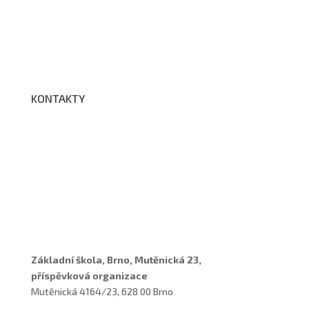
Fotogalerie
Edookit
BELLhop
KONTAKTY
Adresa a spojení
Učitelé
Vychovatelky
Asistenti
Školní poradenské pracoviště
Základní škola, Brno, Mutěnická 23,
příspěvková organizace
Mutěnická 4164/23, 628 00 Brno