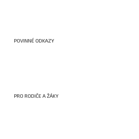
Úřední deska
Školní poradenské pracoviště
Dokumenty školy
POVINNÉ ODKAZY
Prohlášení o přístupnosti webových stránek školy
Zákon na ochranu oznamovatelů
Zpracování osobních údajů a cookies
PRO RODIČE A ŽÁKY
Formuláře ke stažení
Kroužky
Školní družina
Školní jídelna