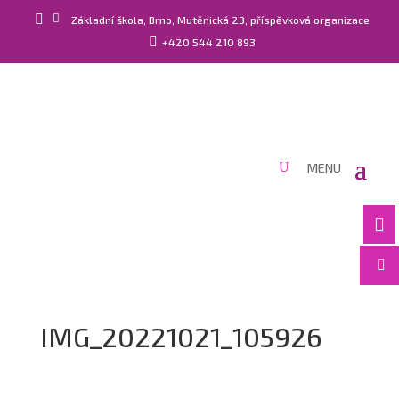


Základní škola, Brno, Mutěnická 23, příspěvková organizace

+420 544 210 893


IMG_20221021_105926