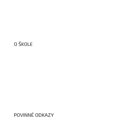
O ŠKOLE
O nás
Organizační schéma školy
Úřední deska
Školní poradenské pracoviště
Dokumenty školy
POVINNÉ ODKAZY
Prohlášení o přístupnosti webových stránek školy