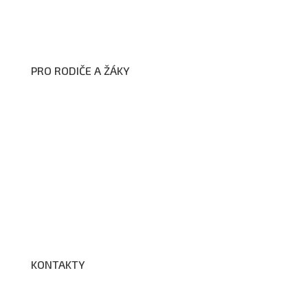
Zákon na ochranu oznamovatelů
Zpracování osobních údajů a cookies
PRO RODIČE A ŽÁKY
Formuláře ke stažení
Kroužky
Školní družina
Školní jídelna
Fotogalerie
Edookit
BELLhop
KONTAKTY
Adresa a spojení