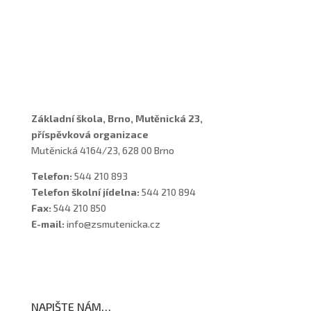
Učitelé
Vychovatelky
Asistenti
Školní poradenské pracoviště
Základní škola, Brno, Mutěnická 23,
příspěvková organizace
Mutěnická 4164/23, 628 00 Brno
Telefon:
544 210 893
Telefon školní jídelna:
544 210 894
Fax:
544 210 850
E-mail:
info@zsmutenicka.cz
NAPIŠTE NÁM…