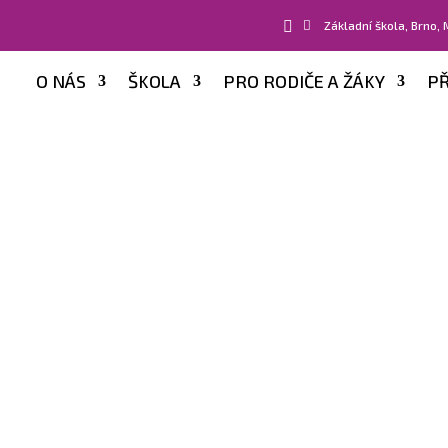


Základní škola, Brno,
O NÁS
ŠKOLA
PRO RODIČE A ŽÁKY
PŘ