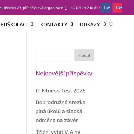
 Mutěnická 23, příspěvková organizace

+420 544 210 893
EDŠKOLÁCI
KONTAKTY
ODKAZY
Nejnovější příspěvky
IT Fitness Test 2026
Dobrodružná stezka
plná úkolů a sladká
odměna na závěr
Třídní výlet V. A na