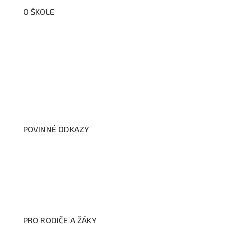
O ŠKOLE
O nás
Organizační schéma školy
Úřední deska
Školní poradenské pracoviště
Dokumenty školy
POVINNÉ ODKAZY
Prohlášení o přístupnosti webových stránek školy
Zákon na ochranu oznamovatelů
Zpracování osobních údajů a cookies
PRO RODIČE A ŽÁKY