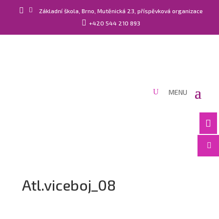


Základní škola, Brno, Mutěnická 23, příspěvková organizace

+420 544 210 893


Atl.viceboj_08