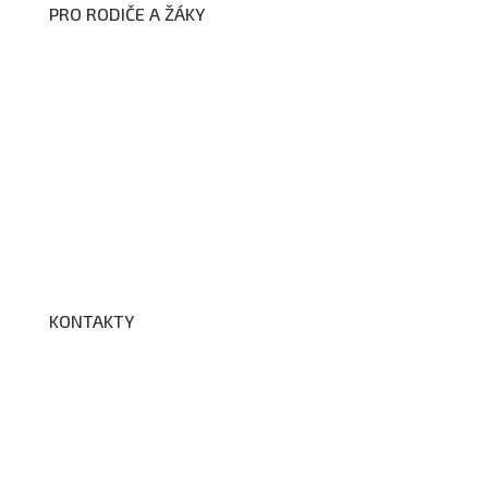
PRO RODIČE A ŽÁKY
Formuláře ke stažení
Kroužky
Školní družina
Školní jídelna
Fotogalerie
Edookit
BELLhop
KONTAKTY
Adresa a spojení
Učitelé
Vychovatelky
Asistenti