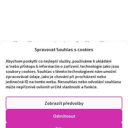
Spravovat Souhlas s cookies
Abychom poskytli co nejlepší služby, používáme k ukládání
a/nebo přístupu k informacím o zařízení, technologie jako jsou
soubory cookies. Souhlas s těmito technologiemi nám umožní
zpracovávat údaje, jako je chování při procházení nebo
jedinečná ID na tomto webu. Nesouhlas nebo odvolání souhlasu
může nepříznivě ovlivnit určité vlastnosti a funkce.
Zobrazit předvolby
Copyright © 2026 Vytvořilo marketingové studio
NEO
Odmítnout
STYLE
|
Zpracování osobních údajů a cookies
|
Cookie
Policy (EU)