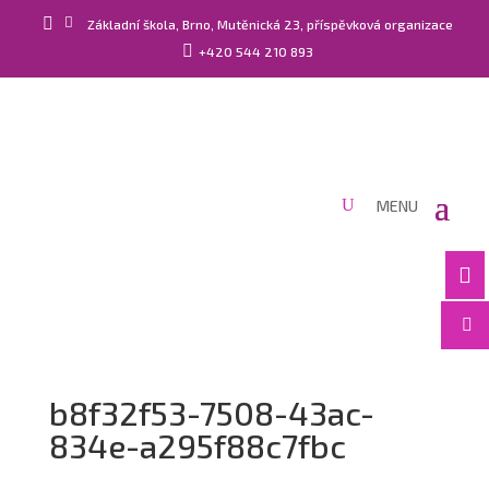


Základní škola, Brno, Mutěnická 23, příspěvková organizace

+420 544 210 893


b8f32f53-7508-43ac-
834e-a295f88c7fbc