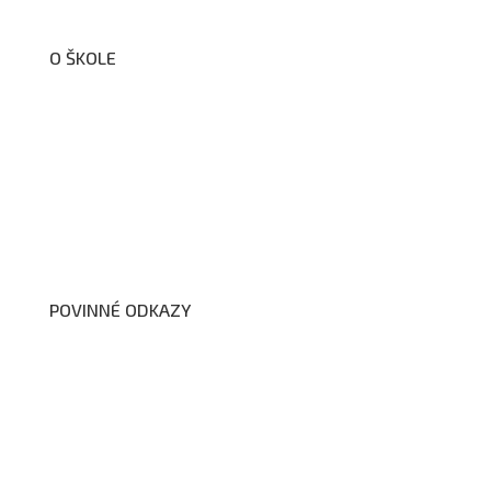
O ŠKOLE
O nás
Organizační schéma školy
Úřední deska
Školní poradenské pracoviště
Dokumenty školy
POVINNÉ ODKAZY
Prohlášení o přístupnosti webových stránek školy
Zákon na ochranu oznamovatelů
Zpracování osobních údajů a cookies