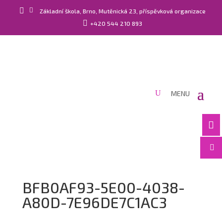


Základní škola, Brno, Mutěnická 23, příspěvková organizace

+420 544 210 893


BFB0AF93-5E00-4038-
A80D-7E96DE7C1AC3