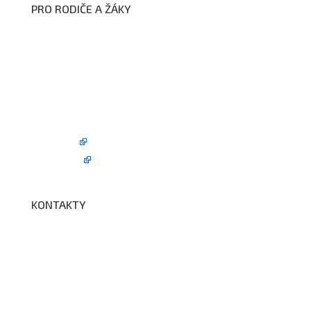
PRO RODIČE A ŽÁKY
Formuláře ke stažení
Kroužky
Školní družina
Školní jídelna
Fotogalerie
Edookit
BELLhop
KONTAKTY
Adresa a spojení
Učitelé
Vychovatelky
Asistenti