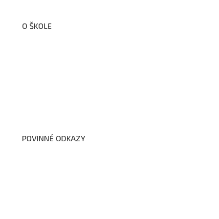
O ŠKOLE
O nás
Organizační schéma školy
Úřední deska
Školní poradenské pracoviště
Dokumenty školy
POVINNÉ ODKAZY
Prohlášení o přístupnosti webových stránek školy
Zákon na ochranu oznamovatelů
Zpracování osobních údajů a cookies