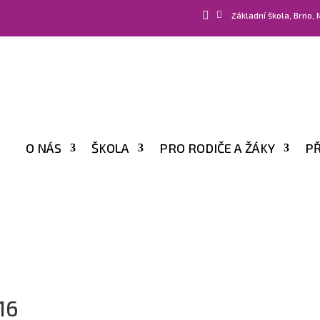


Základní škola, Brno,
O NÁS
ŠKOLA
PRO RODIČE A ŽÁKY
PŘ
16