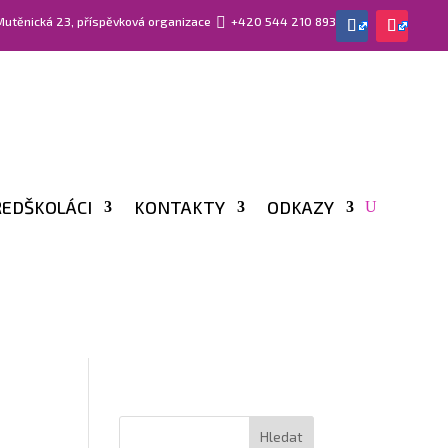
 Mutěnická 23, příspěvková organizace

+420 544 210 893
EDŠKOLÁCI
KONTAKTY
ODKAZY