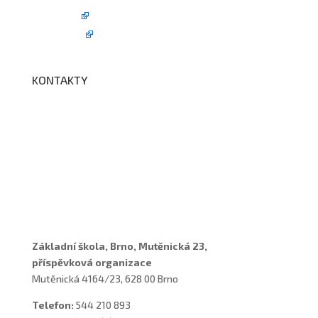
Edookit
BELLhop
KONTAKTY
Adresa a spojení
Učitelé
Vychovatelky
Asistenti
Školní poradenské pracoviště
Základní škola, Brno, Mutěnická 23,
příspěvková organizace
Mutěnická 4164/23, 628 00 Brno
Telefon:
544 210 893