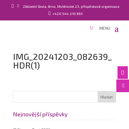


Základní škola, Brno, Mutěnická 23, příspěvková organizace

+420 544 210 893
IMG_20241203_082639_
HDR(1)


Nejnovější příspěvky