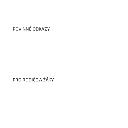
Školní poradenské pracoviště
Dokumenty školy
POVINNÉ ODKAZY
Prohlášení o přístupnosti webových stránek školy
Zákon na ochranu oznamovatelů
Zpracování osobních údajů a cookies
PRO RODIČE A ŽÁKY
Formuláře ke stažení
Kroužky
Školní družina
Školní jídelna
Fotogalerie