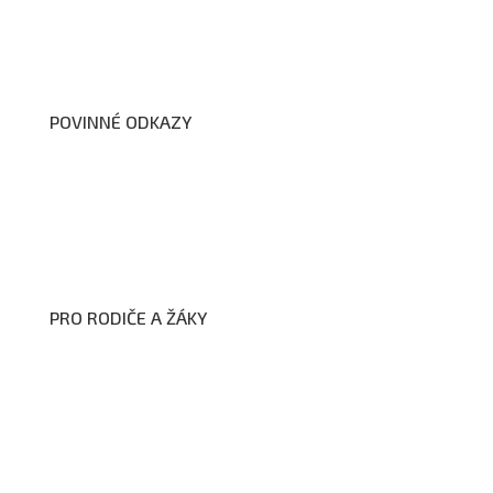
Školní poradenské pracoviště
Dokumenty školy
POVINNÉ ODKAZY
Prohlášení o přístupnosti webových stránek školy
Zákon na ochranu oznamovatelů
Zpracování osobních údajů a cookies
PRO RODIČE A ŽÁKY
Formuláře ke stažení
Kroužky
Školní družina
Školní jídelna