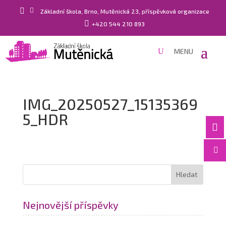


Základní škola, Brno, Mutěnická 23, příspěvková organizace

+420 544 210 893
IMG_20250527_15135369
5_HDR


Nejnovější příspěvky