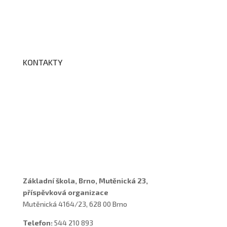
Fotogalerie
Edookit
BELLhop
KONTAKTY
Adresa a spojení
Učitelé
Vychovatelky
Asistenti
Školní poradenské pracoviště
Základní škola, Brno, Mutěnická 23,
příspěvková organizace
Mutěnická 4164/23, 628 00 Brno
Telefon:
544 210 893