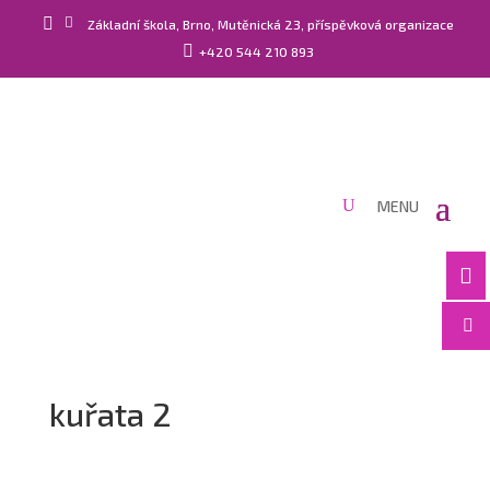


Základní škola, Brno, Mutěnická 23, příspěvková organizace

+420 544 210 893


kuřata 2