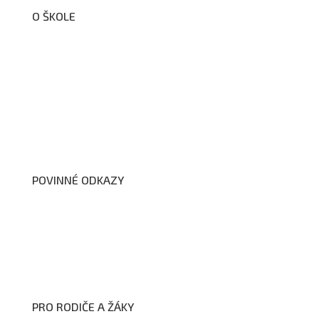
O ŠKOLE
O nás
Organizační schéma školy
Úřední deska
Školní poradenské pracoviště
Dokumenty školy
POVINNÉ ODKAZY
Prohlášení o přístupnosti webových stránek školy
Zákon na ochranu oznamovatelů
Zpracování osobních údajů a cookies
PRO RODIČE A ŽÁKY