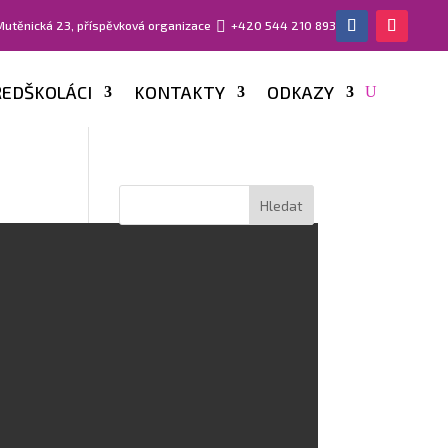
 Mutěnická 23, příspěvková organizace

+420 544 210 893
EDŠKOLÁCI
KONTAKTY
ODKAZY
Nejnovější příspěvky
IT Fitness Test 2026
Dobrodružná stezka
plná úkolů a sladká
odměna na závěr