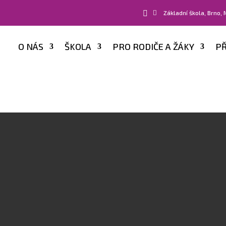


Základní škola, Brno,
O NÁS
ŠKOLA
PRO RODIČE A ŽÁKY
PŘ