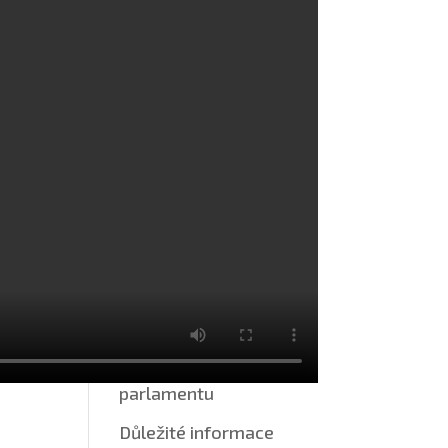
Třídní výlet V. A na
Ranch “CH” Ořešín
Mikroskop: Epizoda 7.
Host: Mgr. Zlatica
Böhmerová
Mikroskop: Epizoda 6.
Host: Eva Marková
Rubriky
Aktuality
Činnost žákovského
parlamentu
Důležité informace