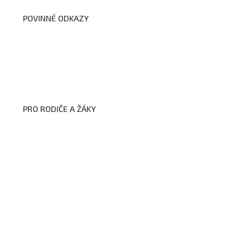
POVINNÉ ODKAZY
Prohlášení o přístupnosti webových stránek školy
Zákon na ochranu oznamovatelů
Zpracování osobních údajů a cookies
PRO RODIČE A ŽÁKY
Formuláře ke stažení
Kroužky
Školní družina
Školní jídelna
Fotogalerie
Edookit
BELLhop