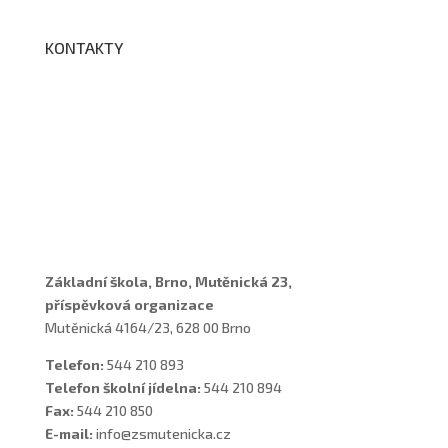
KONTAKTY
Adresa a spojení
Učitelé
Vychovatelky
Asistenti
Školní poradenské pracoviště
Základní škola, Brno, Mutěnická 23,
příspěvková organizace
Mutěnická 4164/23, 628 00 Brno
Telefon:
544 210 893
Telefon školní jídelna:
544 210 894
Fax:
544 210 850
E-mail:
info@zsmutenicka.cz