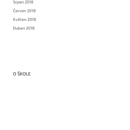
Srpen 2018
Červen 2018
Květen 2018
Duben 2018
O ŠKOLE
O nás
Organizační schéma školy
Úřední deska
Školní poradenské pracoviště
Dokumenty školy