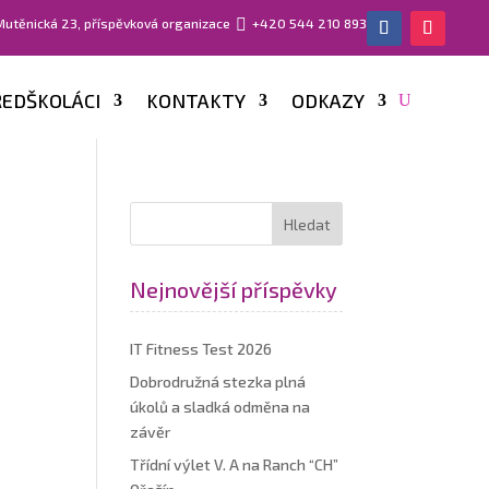
 Mutěnická 23, příspěvková organizace

+420 544 210 893
EDŠKOLÁCI
KONTAKTY
ODKAZY
Nejnovější příspěvky
IT Fitness Test 2026
Dobrodružná stezka plná
úkolů a sladká odměna na
závěr
Třídní výlet V. A na Ranch “CH”