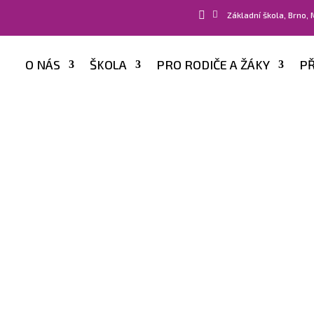


Základní škola, Brno,
O NÁS
ŠKOLA
PRO RODIČE A ŽÁKY
PŘ