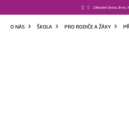


Základní škola, Brno,
O NÁS
ŠKOLA
PRO RODIČE A ŽÁKY
PŘ