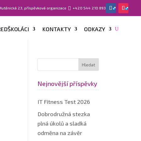
 Mutěnická 23, příspěvková organizace

+420 544 210 893
EDŠKOLÁCI
KONTAKTY
ODKAZY
Nejnovější příspěvky
IT Fitness Test 2026
Dobrodružná stezka
plná úkolů a sladká
odměna na závěr