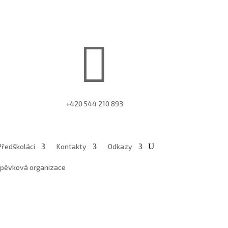

+420 544 210 893
Předškoláci
Kontakty
Odkazy
íspěvková organizace