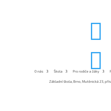


O nás
Škola
Pro rodiče a žáky
Základní škola, Brno, Mutěnická 23, př