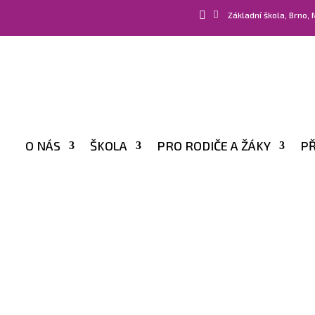


Základní škola, Brno,
O NÁS
ŠKOLA
PRO RODIČE A ŽÁKY
PŘ