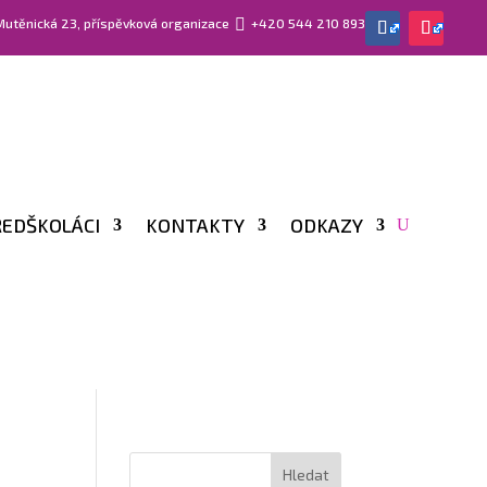
 Mutěnická 23, příspěvková organizace

+420 544 210 893
EDŠKOLÁCI
KONTAKTY
ODKAZY