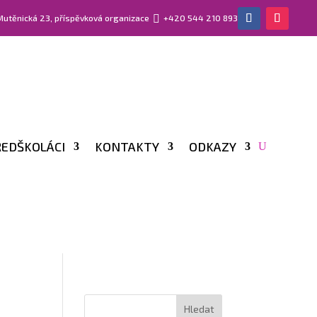
 Mutěnická 23, příspěvková organizace

+420 544 210 893
EDŠKOLÁCI
KONTAKTY
ODKAZY