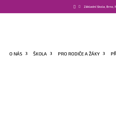


Základní škola, Brno,
O NÁS
ŠKOLA
PRO RODIČE A ŽÁKY
PŘ