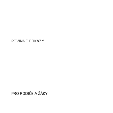
Organizační schéma školy
Úřední deska
Školní poradenské pracoviště
Dokumenty školy
POVINNÉ ODKAZY
Prohlášení o přístupnosti webových
stránek školy
Zákon na ochranu oznamovatelů
Zpracování osobních údajů a cookies
PRO RODIČE A ŽÁKY
Formuláře ke stažení