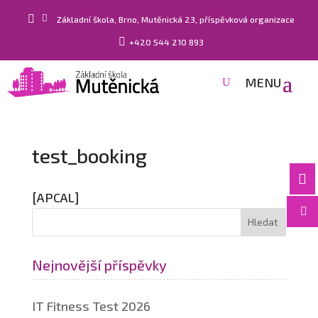


Základní škola, Brno, Mutěnická 23, příspěvková organizace

+420 544 210 893
test_booking

[APCAL]

Nejnovější příspěvky
IT Fitness Test 2026