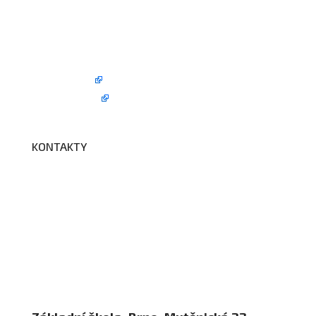
Kroužky
Školní družina
Školní jídelna
Fotogalerie
Edookit
BELLhop
KONTAKTY
Adresa a spojení
Učitelé
Vychovatelky
Asistenti
Školní poradenské pracoviště