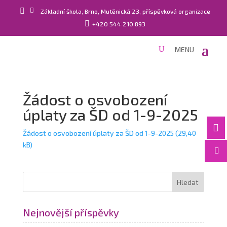


Základní škola, Brno, Mutěnická 23, příspěvková organizace

+420 544 210 893
Žádost o osvobození
úplaty za ŠD od 1-9-2025

Žádost o osvobození úplaty za ŠD od 1-9-2025

Nejnovější příspěvky