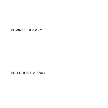
Úřední deska
Školní poradenské pracoviště
Dokumenty školy
POVINNÉ ODKAZY
Prohlášení o přístupnosti webových stránek školy
Zákon na ochranu oznamovatelů
Zpracování osobních údajů a cookies
PRO RODIČE A ŽÁKY
Formuláře ke stažení
Kroužky
Školní družina
Školní jídelna