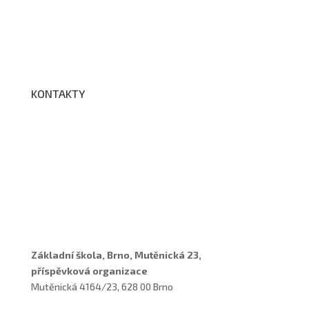
Fotogalerie
Edookit
BELLhop
KONTAKTY
Adresa a spojení
Učitelé
Vychovatelky
Asistenti
Školní poradenské pracoviště
Základní škola, Brno, Mutěnická 23,
příspěvková organizace
Mutěnická 4164/23, 628 00 Brno