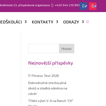
 Mutěnická 23, příspěvková organizace

+420 544 210 893
EDŠKOLÁCI
KONTAKTY
ODKAZY
Nejnovější příspěvky
IT Fitness Test 2026
Dobrodružná stezka plná
úkolů a sladká odměna na
závěr
Třídní výlet V. A na Ranch “CH”