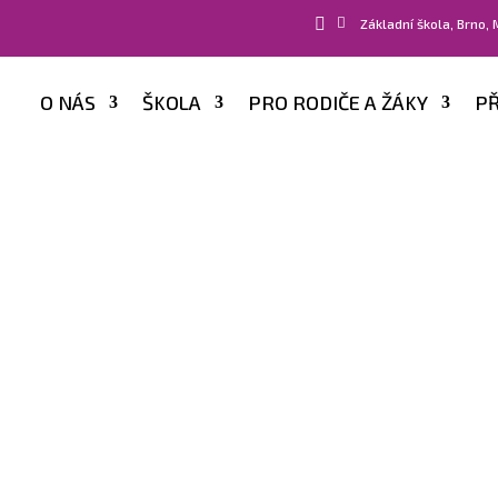


Základní škola, Brno,
O NÁS
ŠKOLA
PRO RODIČE A ŽÁKY
PŘ