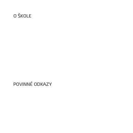
O ŠKOLE
O nás
Organizační schéma školy
Úřední deska
Školní poradenské pracoviště
Dokumenty školy
POVINNÉ ODKAZY
Prohlášení o přístupnosti webových stránek školy
Zákon na ochranu oznamovatelů
Zpracování osobních údajů a cookies