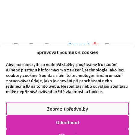
Spravovat Souhlas s cookies
Abychom poskytli co nejlepší služby, používáme k ukládání
a/nebo přístupu k informacím o zařízení, technologie jako jsou
soubory cookies. Souhlas s těmito technologiemi nám umožní
zpracovávat údaje, jako je chování při procházení nebo
jedinečná ID na tomto webu. Nesouhlas nebo odvolání souhlasu
může nepříznivě ovlivnit určité vlastnosti a funkce.
Zobrazit předvolby
Copyright © 2026 Vytvořilo marketingové studio
NEO
Odmítnout
STYLE
|
Zpracování osobních údajů a cookies
|
Cookie
Policy (EU)