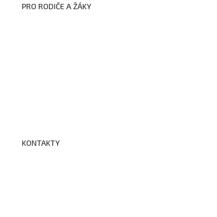
PRO RODIČE A ŽÁKY
Formuláře ke stažení
Kroužky
Školní družina
Školní jídelna
Fotogalerie
Edookit
BELLhop
KONTAKTY
Adresa a spojení
Učitelé
Vychovatelky
Asistenti