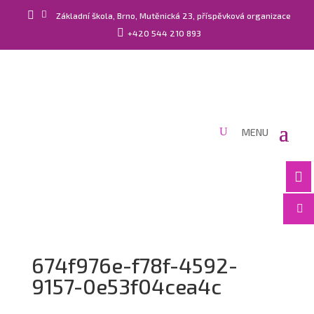


Základní škola, Brno, Mutěnická 23, příspěvková organizace

+420 544 210 893


674f976e-f78f-4592-
9157-0e53f04cea4c