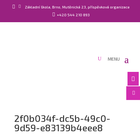


Základní škola, Brno, Mutěnická 23, příspěvková organizace

+420 544 210 893


2f0b034f-dc5b-49c0-
9d59-e83139b4eee8