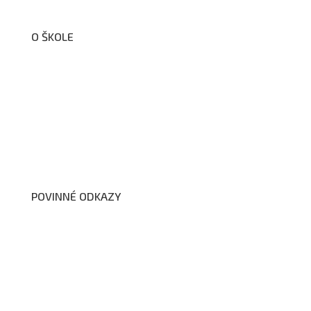
O ŠKOLE
O nás
Organizační schéma školy
Úřední deska
Školní poradenské pracoviště
Dokumenty školy
POVINNÉ ODKAZY
Prohlášení o přístupnosti webových stránek školy
Zákon na ochranu oznamovatelů
Zpracování osobních údajů a cookies