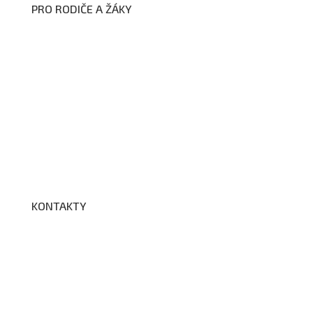
PRO RODIČE A ŽÁKY
Formuláře ke stažení
Kroužky
Školní družina
Školní jídelna
Fotogalerie
Edookit
BELLhop
KONTAKTY
Adresa a spojení
Učitelé
Vychovatelky
Asistenti