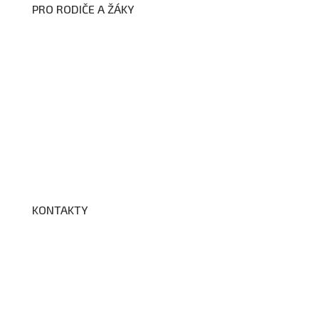
PRO RODIČE A ŽÁKY
Formuláře ke stažení
Kroužky
Školní družina
Školní jídelna
Fotogalerie
Edookit
BELLhop
KONTAKTY
Adresa a spojení
Učitelé
Vychovatelky
Asistenti