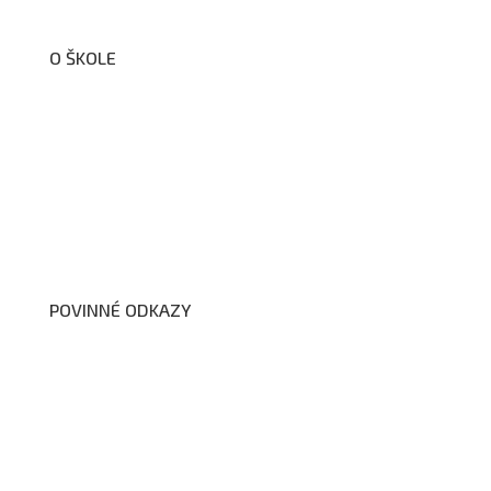
O ŠKOLE
O nás
Organizační schéma školy
Úřední deska
Školní poradenské pracoviště
Dokumenty školy
POVINNÉ ODKAZY
Prohlášení o přístupnosti webových stránek školy
Zákon na ochranu oznamovatelů
Zpracování osobních údajů a cookies