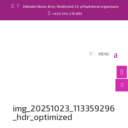


Základní škola, Brno, Mutěnická 23, příspěvková organizace

+420 544 210 893


img_20251023_113359296
_hdr_optimized