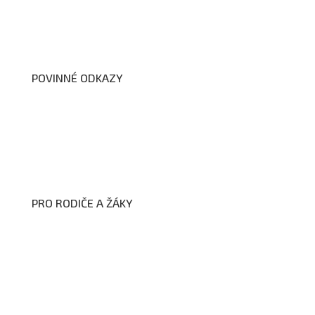
Školní poradenské pracoviště
Dokumenty školy
POVINNÉ ODKAZY
Prohlášení o přístupnosti webových stránek školy
Zákon na ochranu oznamovatelů
Zpracování osobních údajů a cookies
PRO RODIČE A ŽÁKY
Formuláře ke stažení
Kroužky
Školní družina
Školní jídelna