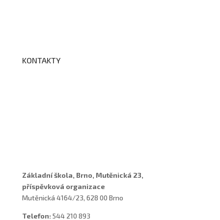
Fotogalerie
Edookit
BELLhop
KONTAKTY
Adresa a spojení
Učitelé
Vychovatelky
Asistenti
Školní poradenské pracoviště
Základní škola, Brno, Mutěnická 23,
příspěvková organizace
Mutěnická 4164/23, 628 00 Brno
Telefon:
544 210 893