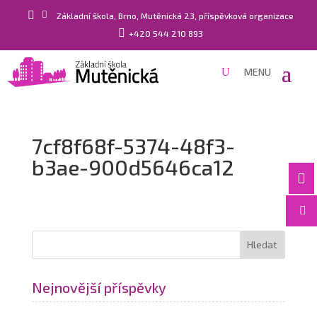


Základní škola, Brno, Mutěnická 23, příspěvková organizace

+420 544 210 893
7cf8f68f-5374-48f3-
b3ae-900d5646ca12


Nejnovější příspěvky