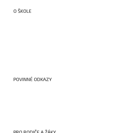
O ŠKOLE
O nás
Organizační schéma školy
Úřední deska
Školní poradenské pracoviště
Dokumenty školy
POVINNÉ ODKAZY
Prohlášení o přístupnosti webových stránek školy
Zákon na ochranu oznamovatelů
Zpracování osobních údajů a cookies
PRO RODIČE A ŽÁKY