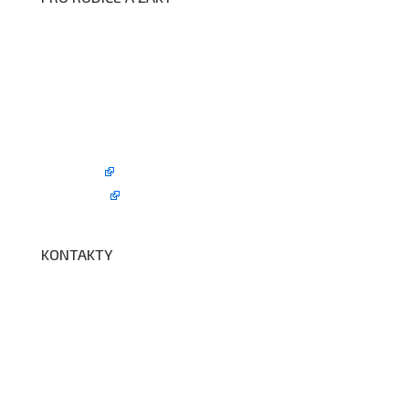
Formuláře ke stažení
Kroužky
Školní družina
Školní jídelna
Fotogalerie
Edookit
BELLhop
KONTAKTY
Adresa a spojení
Učitelé
Vychovatelky
Asistenti
Školní poradenské pracoviště