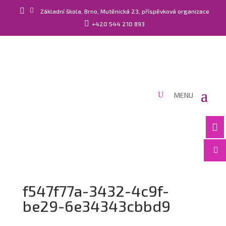


Základní škola, Brno, Mutěnická 23, příspěvková organizace

+420 544 210 893


f547f77a-3432-4c9f-
be29-6e34343cbbd9