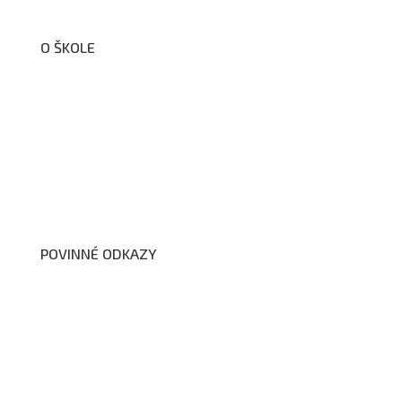
O ŠKOLE
O nás
Organizační schéma školy
Úřední deska
Školní poradenské pracoviště
Dokumenty školy
POVINNÉ ODKAZY
Prohlášení o přístupnosti webových stránek školy
Zákon na ochranu oznamovatelů
Zpracování osobních údajů a cookies