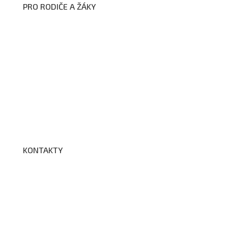
PRO RODIČE A ŽÁKY
Formuláře ke stažení
Kroužky
Školní družina
Školní jídelna
Fotogalerie
Edookit
BELLhop
KONTAKTY
Adresa a spojení
Učitelé
Vychovatelky
Asistenti