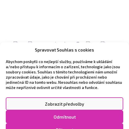
Spravovat Souhlas s cookies
Abychom poskytli co nejlepší služby, používáme k ukládání
a/nebo přístupu k informacím o zařízení, technologie jako jsou
soubory cookies. Souhlas s těmito technologiemi nám umožní
zpracovávat údaje, jako je chování při procházení nebo
jedinečná ID na tomto webu. Nesouhlas nebo odvolání souhlasu
může nepříznivě ovlivnit určité vlastnosti a funkce.
Zobrazit předvolby
Copyright © 2026 Vytvořilo marketingové studio
NEO
Odmítnout
STYLE
|
Zpracování osobních údajů a cookies
|
Cookie
Policy (EU)