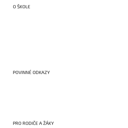
O ŠKOLE
O nás
Organizační schéma školy
Úřední deska
Školní poradenské pracoviště
Dokumenty školy
POVINNÉ ODKAZY
Prohlášení o přístupnosti webových stránek školy
Zákon na ochranu oznamovatelů
Zpracování osobních údajů a cookies
PRO RODIČE A ŽÁKY