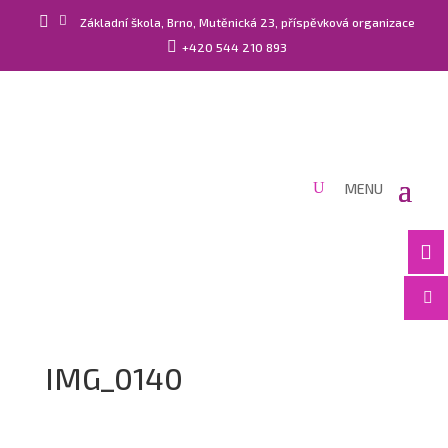


Základní škola, Brno, Mutěnická 23, příspěvková organizace

+420 544 210 893


IMG_0140