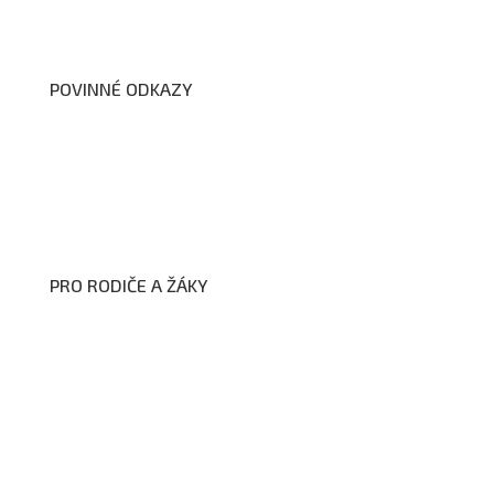
Dokumenty školy
POVINNÉ ODKAZY
Prohlášení o přístupnosti webových stránek školy
Zákon na ochranu oznamovatelů
Zpracování osobních údajů a cookies
PRO RODIČE A ŽÁKY
Formuláře ke stažení
Kroužky
Školní družina
Školní jídelna
Fotogalerie