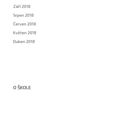
Září 2018
Srpen 2018
Červen 2018
Květen 2018
Duben 2018
O ŠKOLE
O nás
Organizační schéma školy
Úřední deska
Školní poradenské pracoviště