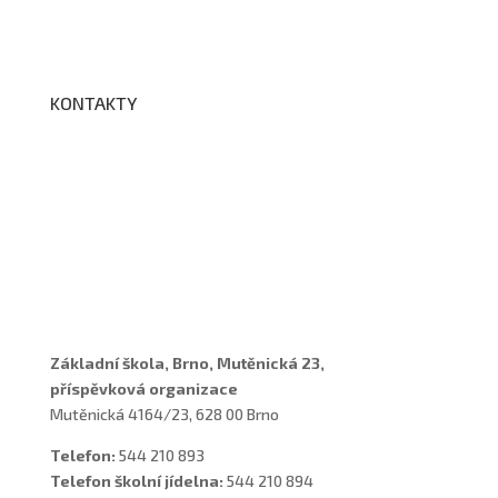
Edookit
BELLhop
KONTAKTY
Adresa a spojení
Učitelé
Vychovatelky
Asistenti
Školní poradenské pracoviště
Základní škola, Brno, Mutěnická 23,
příspěvková organizace
Mutěnická 4164/23, 628 00 Brno
Telefon:
544 210 893
Telefon školní jídelna:
544 210 894