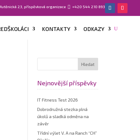
 Mutěnická 23, příspěvková organizace

+420 544 210 893
EDŠKOLÁCI
KONTAKTY
ODKAZY
Nejnovější příspěvky
IT Fitness Test 2026
Dobrodružná stezka plná
úkolů a sladká odměna na
závěr
Třídní výlet V. A na Ranch “CH”