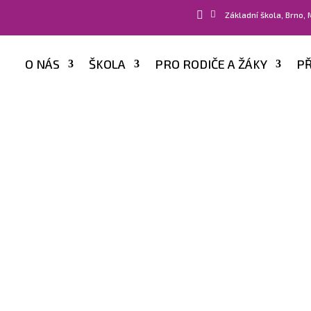


Základní škola, Brno,
O NÁS
ŠKOLA
PRO RODIČE A ŽÁKY
PŘ