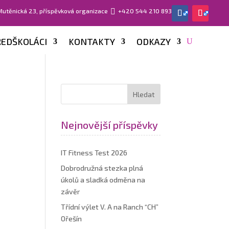
 Mutěnická 23, příspěvková organizace

+420 544 210 893
EDŠKOLÁCI
KONTAKTY
ODKAZY
Nejnovější příspěvky
IT Fitness Test 2026
Dobrodružná stezka plná
úkolů a sladká odměna na
závěr
Třídní výlet V. A na Ranch “CH”
Ořešín