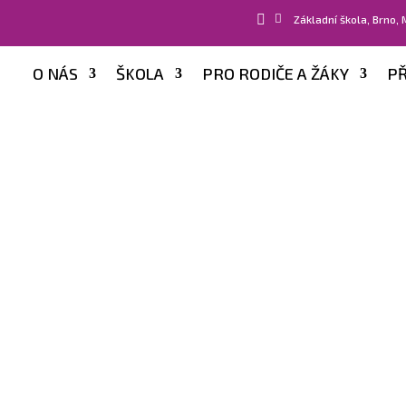


Základní škola, Brno,
O NÁS
ŠKOLA
PRO RODIČE A ŽÁKY
PŘ