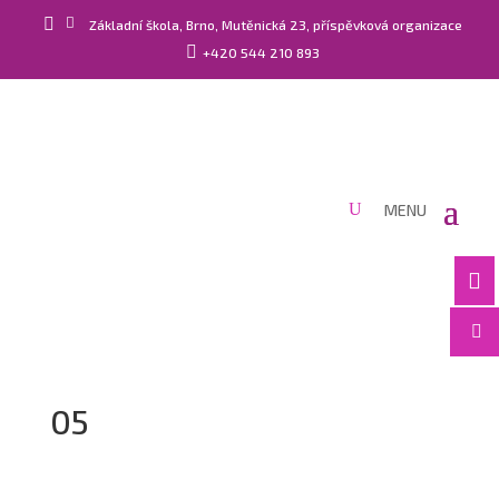


Základní škola, Brno, Mutěnická 23, příspěvková organizace

+420 544 210 893


05