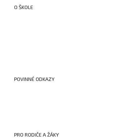
O ŠKOLE
O nás
Organizační schéma školy
Úřední deska
Školní poradenské pracoviště
Dokumenty školy
POVINNÉ ODKAZY
Prohlášení o přístupnosti webových stránek školy
Zákon na ochranu oznamovatelů
Zpracování osobních údajů a cookies
PRO RODIČE A ŽÁKY