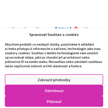
Spravovat Souhlas s cookies
Abychom poskytli co nejlepší služby, používáme k ukládání
a/nebo přístupu k informacím o zařízení, technologie jako jsou
soubory cookies. Souhlas s těmito technologiemi nám umožní
zpracovávat údaje, jako je chování při procházení nebo
jedinečná ID na tomto webu. Nesouhlas nebo odvolání souhlasu
může nepříznivě ovlivnit určité vlastnosti a funkce.
Zobrazit předvolby
Copyright © 2026 Vytvořilo marketingové studio
NEO
Odmítnout
STYLE
|
Zpracování osobních údajů a cookies
|
Cookie
Policy (EU)
Přijmout