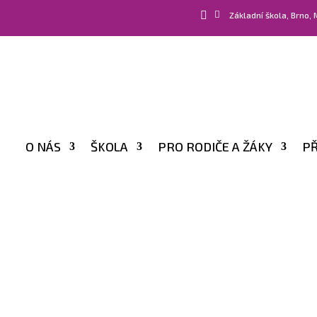


Základní škola, Brno,
O NÁS
ŠKOLA
PRO RODIČE A ŽÁKY
PŘ