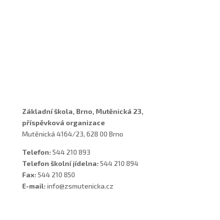
Adresa a spojení
Učitelé
Vychovatelky
Asistenti
Školní poradenské pracoviště
Základní škola, Brno, Mutěnická 23,
příspěvková organizace
Mutěnická 4164/23, 628 00 Brno
Telefon:
544 210 893
Telefon školní jídelna:
544 210 894
Fax:
544 210 850
E-mail:
info@zsmutenicka.cz