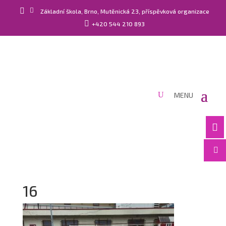


Základní škola, Brno, Mutěnická 23, příspěvková organizace

+420 544 210 893


16