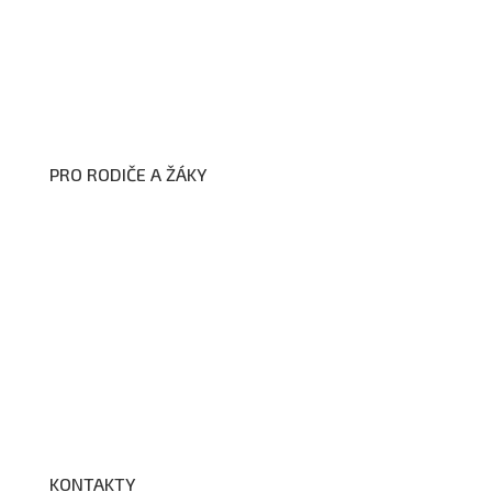
Prohlášení o přístupnosti webových stránek školy
Zákon na ochranu oznamovatelů
Zpracování osobních údajů a cookies
PRO RODIČE A ŽÁKY
Formuláře ke stažení
Kroužky
Školní družina
Školní jídelna
Fotogalerie
Edookit
BELLhop
KONTAKTY