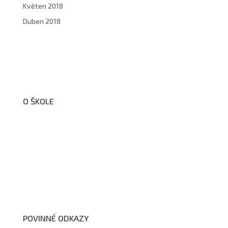
Květen 2018
Duben 2018
O ŠKOLE
O nás
Organizační schéma školy
Úřední deska
Školní poradenské pracoviště
Dokumenty školy
POVINNÉ ODKAZY