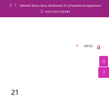


Základní škola, Brno, Mutěnická 23, příspěvková organizace

+420 544 210 893


21