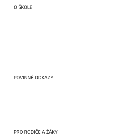
O ŠKOLE
O nás
Organizační schéma školy
Úřední deska
Školní poradenské pracoviště
Dokumenty školy
POVINNÉ ODKAZY
Prohlášení o přístupnosti webových stránek školy
Zákon na ochranu oznamovatelů
Zpracování osobních údajů a cookies
PRO RODIČE A ŽÁKY