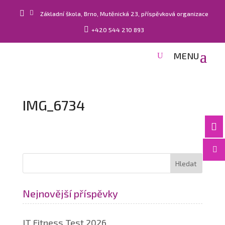


Základní škola, Brno, Mutěnická 23, příspěvková organizace

+420 544 210 893
IMG_6734


Nejnovější příspěvky
IT Fitness Test 2026