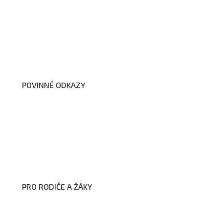
O nás
Organizační schéma školy
Úřední deska
Školní poradenské pracoviště
Dokumenty školy
POVINNÉ ODKAZY
Prohlášení o přístupnosti webových
stránek školy
Zákon na ochranu oznamovatelů
Zpracování osobních údajů a cookies
PRO RODIČE A ŽÁKY
Formuláře ke stažení