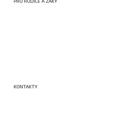
PRO RODIČE A ŽÁKY
Formuláře ke stažení
Kroužky
Školní družina
Školní jídelna
Fotogalerie
Edookit
BELLhop
KONTAKTY
Adresa a spojení
Učitelé
Vychovatelky
Asistenti