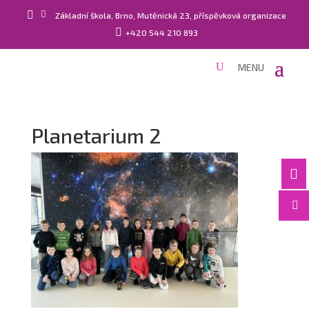


Základní škola, Brno, Mutěnická 23, příspěvková organizace

+420 544 210 893
Planetarium 2

