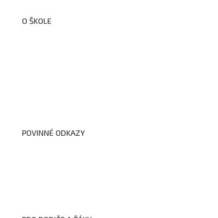
O ŠKOLE
O nás
Organizační schéma školy
Úřední deska
Školní poradenské pracoviště
Dokumenty školy
POVINNÉ ODKAZY
Prohlášení o přístupnosti webových stránek školy
Zákon na ochranu oznamovatelů
Zpracování osobních údajů a cookies