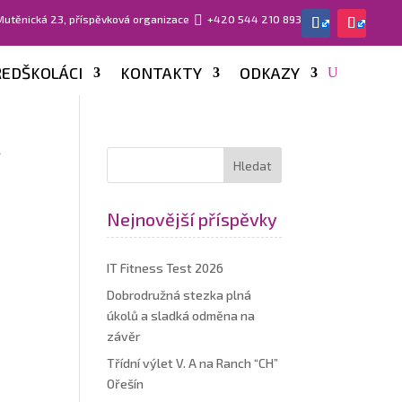
 Mutěnická 23, příspěvková organizace

+420 544 210 893
EDŠKOLÁCI
KONTAKTY
ODKAZY
7
Nejnovější příspěvky
IT Fitness Test 2026
Dobrodružná stezka plná
úkolů a sladká odměna na
závěr
Třídní výlet V. A na Ranch “CH”
Ořešín