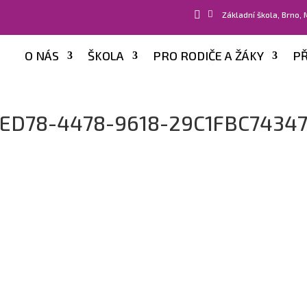


Základní škola, Brno,
O NÁS
ŠKOLA
PRO RODIČE A ŽÁKY
PŘ
-ED78-4478-9618-29C1FBC7434