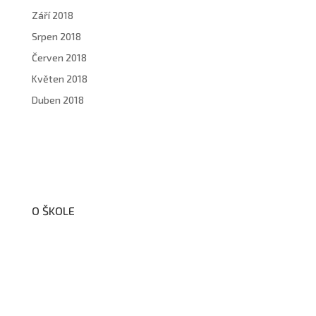
Září 2018
Srpen 2018
Červen 2018
Květen 2018
Duben 2018
O ŠKOLE
O nás
Organizační schéma školy
Úřední deska
Školní poradenské pracoviště