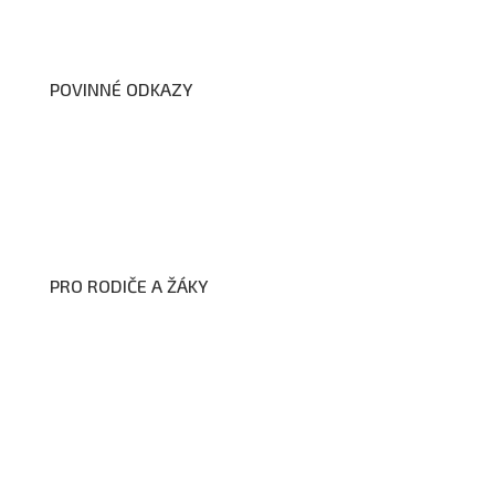
Dokumenty školy
POVINNÉ ODKAZY
Prohlášení o přístupnosti webových stránek školy
Zákon na ochranu oznamovatelů
Zpracování osobních údajů a cookies
PRO RODIČE A ŽÁKY
Formuláře ke stažení
Kroužky
Školní družina
Školní jídelna
Fotogalerie