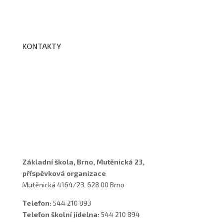
Edookit
BELLhop
KONTAKTY
Adresa a spojení
Učitelé
Vychovatelky
Asistenti
Školní poradenské pracoviště
Základní škola, Brno, Mutěnická 23,
příspěvková organizace
Mutěnická 4164/23, 628 00 Brno
Telefon:
544 210 893
Telefon školní jídelna:
544 210 894