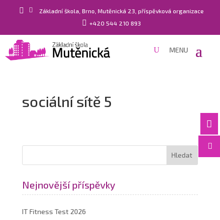


Základní škola, Brno, Mutěnická 23, příspěvková organizace

+420 544 210 893
sociální sítě 5


Nejnovější příspěvky
IT Fitness Test 2026