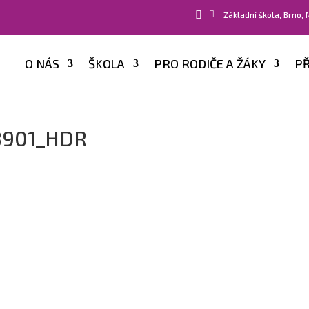


Základní škola, Brno,
O NÁS
ŠKOLA
PRO RODIČE A ŽÁKY
PŘ
8901_HDR