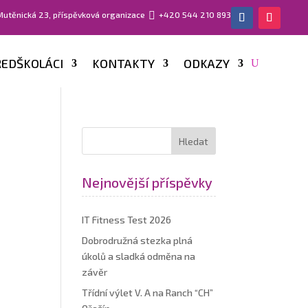
 Mutěnická 23, příspěvková organizace

+420 544 210 893
EDŠKOLÁCI
KONTAKTY
ODKAZY
Nejnovější příspěvky
IT Fitness Test 2026
Dobrodružná stezka plná
úkolů a sladká odměna na
závěr
Třídní výlet V. A na Ranch “CH”