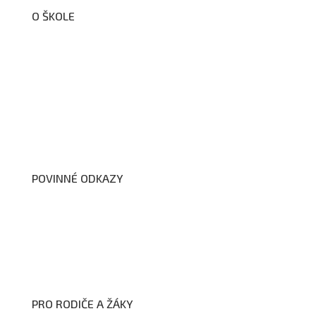
O ŠKOLE
O nás
Organizační schéma školy
Úřední deska
Školní poradenské pracoviště
Dokumenty školy
POVINNÉ ODKAZY
Prohlášení o přístupnosti webových stránek školy
Zákon na ochranu oznamovatelů
Zpracování osobních údajů a cookies
PRO RODIČE A ŽÁKY