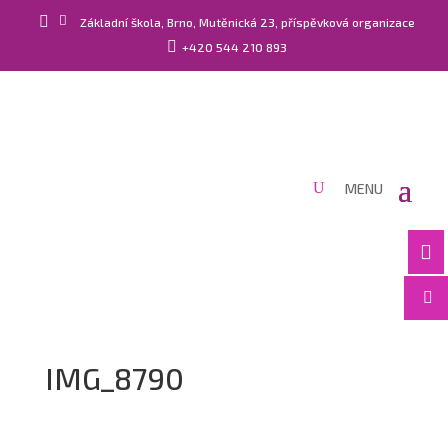


Základní škola, Brno, Mutěnická 23, příspěvková organizace

+420 544 210 893


IMG_8790