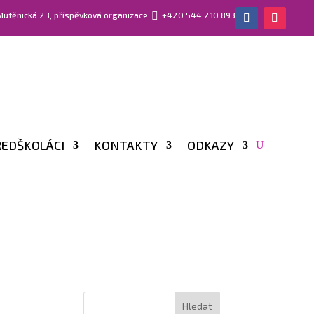
 Mutěnická 23, příspěvková organizace

+420 544 210 893
EDŠKOLÁCI
KONTAKTY
ODKAZY