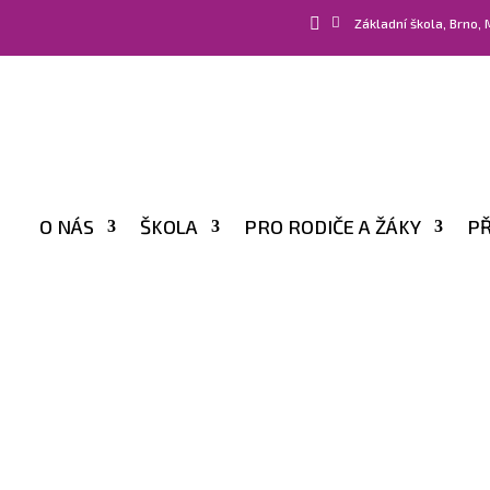


Základní škola, Brno,
O NÁS
ŠKOLA
PRO RODIČE A ŽÁKY
PŘ