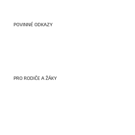
Dokumenty školy
POVINNÉ ODKAZY
Prohlášení o přístupnosti webových stránek školy
Zákon na ochranu oznamovatelů
Zpracování osobních údajů a cookies
PRO RODIČE A ŽÁKY
Formuláře ke stažení
Kroužky
Školní družina
Školní jídelna
Fotogalerie