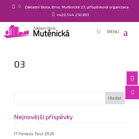


Základní škola, Brno, Mutěnická 23, příspěvková organizace

+420 544 210 893
03


Nejnovější příspěvky
IT Fitness Test 2026