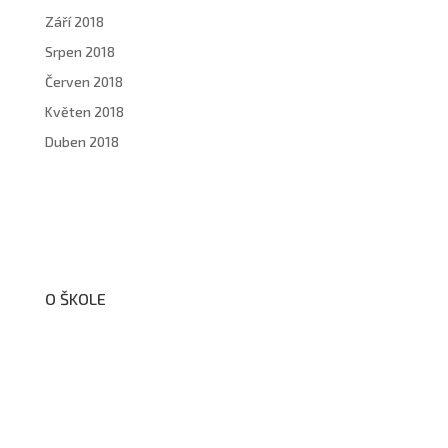
Září 2018
Srpen 2018
Červen 2018
Květen 2018
Duben 2018
O ŠKOLE
O nás
Organizační schéma školy
Úřední deska
Školní poradenské pracoviště