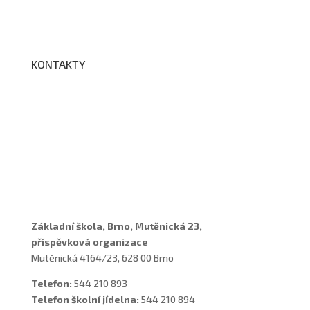
Edookit
BELLhop
KONTAKTY
Adresa a spojení
Učitelé
Vychovatelky
Asistenti
Školní poradenské pracoviště
Základní škola, Brno, Mutěnická 23,
příspěvková organizace
Mutěnická 4164/23, 628 00 Brno
Telefon:
544 210 893
Telefon školní jídelna:
544 210 894