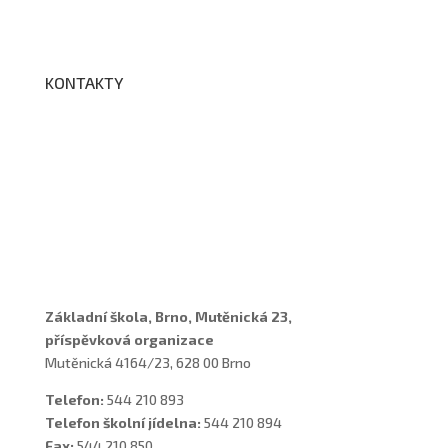
BELLhop
KONTAKTY
Adresa a spojení
Učitelé
Vychovatelky
Asistenti
Školní poradenské pracoviště
Základní škola, Brno, Mutěnická 23,
příspěvková organizace
Mutěnická 4164/23, 628 00 Brno
Telefon:
544 210 893
Telefon školní jídelna:
544 210 894
Fax:
544 210 850