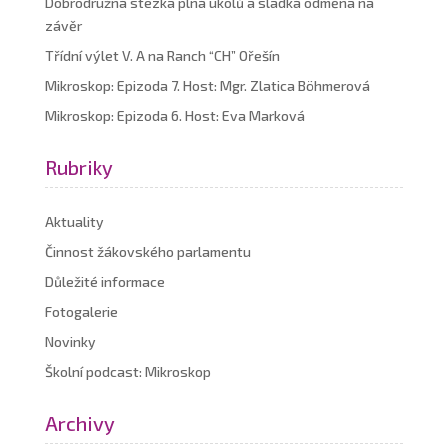
Dobrodružná stezka plná úkolů a sladká odměna na
závěr
Třídní výlet V. A na Ranch “CH” Ořešín
Mikroskop: Epizoda 7. Host: Mgr. Zlatica Böhmerová
Mikroskop: Epizoda 6. Host: Eva Marková
Rubriky
Aktuality
Činnost žákovského parlamentu
Důležité informace
Fotogalerie
Novinky
Školní podcast: Mikroskop
Archivy