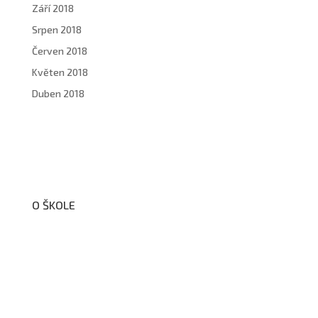
Září 2018
Srpen 2018
Červen 2018
Květen 2018
Duben 2018
O ŠKOLE
O nás
Organizační schéma školy
Úřední deska
Školní poradenské pracoviště