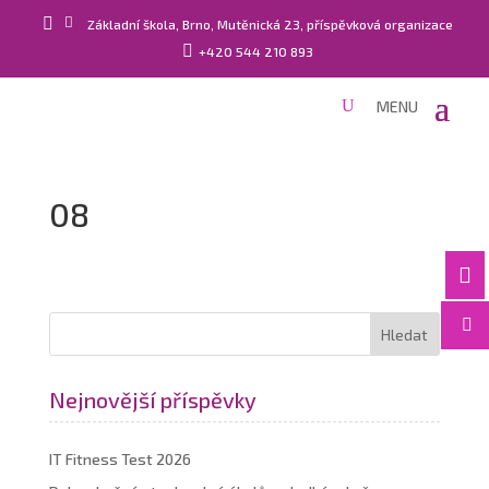


Základní škola, Brno, Mutěnická 23, příspěvková organizace

+420 544 210 893
08


Nejnovější příspěvky
IT Fitness Test 2026