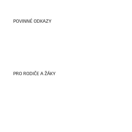
Dokumenty školy
POVINNÉ ODKAZY
Prohlášení o přístupnosti webových stránek školy
Zákon na ochranu oznamovatelů
Zpracování osobních údajů a cookies
PRO RODIČE A ŽÁKY
Formuláře ke stažení
Kroužky
Školní družina
Školní jídelna
Fotogalerie
Edookit