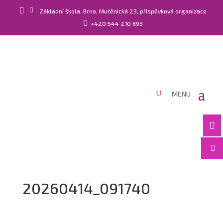


Základní škola, Brno, Mutěnická 23, příspěvková organizace

+420 544 210 893


20260414_091740