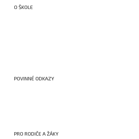
O ŠKOLE
O nás
Organizační schéma školy
Úřední deska
Školní poradenské pracoviště
Dokumenty školy
POVINNÉ ODKAZY
Prohlášení o přístupnosti webových stránek školy
Zákon na ochranu oznamovatelů
Zpracování osobních údajů a cookies
PRO RODIČE A ŽÁKY