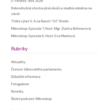
IT Fitness Test 2026
Dobrodružná stezka plná úkolů a sladká odměna na
závěr
Třídní výlet V. A na Ranch “CH” Ořešín
Mikroskop: Epizoda 7. Host: Mgr. Zlatica Böhmerová
Mikroskop: Epizoda 6. Host: Eva Marková
Rubriky
Aktuality
Činnost žákovského parlamentu
Důležité informace
Fotogalerie
Novinky
Školní podcast: Mikroskop