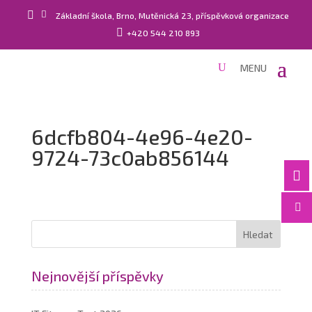


Základní škola, Brno, Mutěnická 23, příspěvková organizace

+420 544 210 893
6dcfb804-4e96-4e20-
9724-73c0ab856144


Nejnovější příspěvky