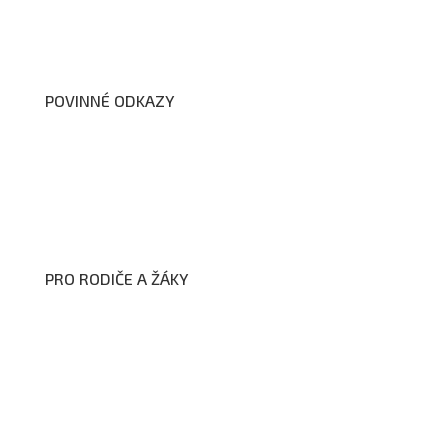
Školní poradenské pracoviště
Dokumenty školy
POVINNÉ ODKAZY
Prohlášení o přístupnosti webových stránek školy
Zákon na ochranu oznamovatelů
Zpracování osobních údajů a cookies
PRO RODIČE A ŽÁKY
Formuláře ke stažení
Kroužky
Školní družina
Školní jídelna
Fotogalerie