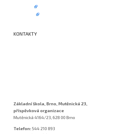
Edookit
BELLhop
KONTAKTY
Adresa a spojení
Učitelé
Vychovatelky
Asistenti
Školní poradenské pracoviště
Základní škola, Brno, Mutěnická 23,
příspěvková organizace
Mutěnická 4164/23, 628 00 Brno
Telefon:
544 210 893