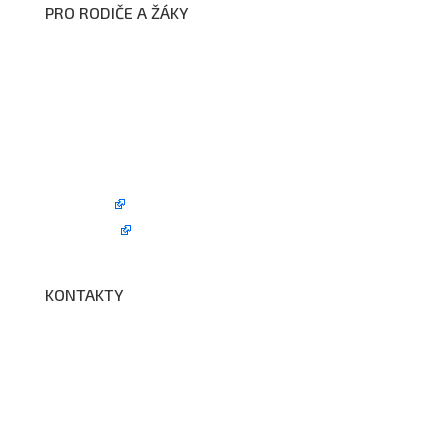
PRO RODIČE A ŽÁKY
Formuláře ke stažení
Kroužky
Školní družina
Školní jídelna
Fotogalerie
Edookit
BELLhop
KONTAKTY
Adresa a spojení
Učitelé
Vychovatelky
Asistenti