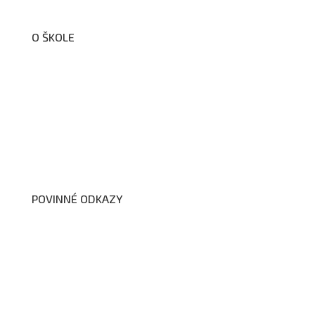
O ŠKOLE
O nás
Organizační schéma školy
Úřední deska
Školní poradenské pracoviště
Dokumenty školy
POVINNÉ ODKAZY
Prohlášení o přístupnosti webových stránek školy
Zákon na ochranu oznamovatelů
Zpracování osobních údajů a cookies