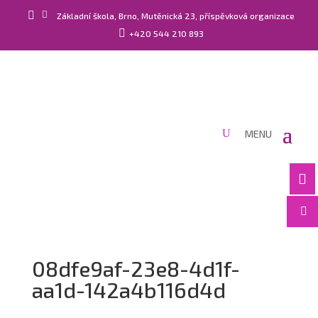


Základní škola, Brno, Mutěnická 23, příspěvková organizace

+420 544 210 893


08dfe9af-23e8-4d1f-
aa1d-142a4b116d4d