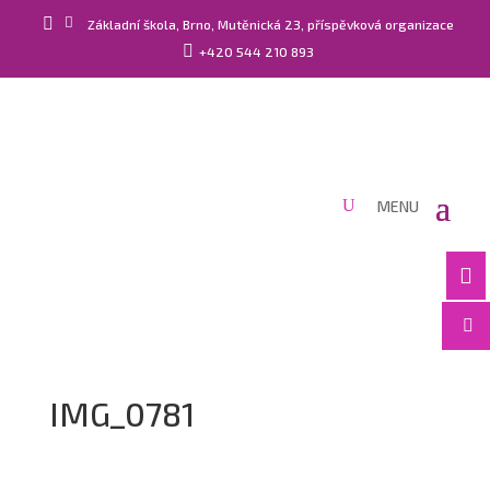


Základní škola, Brno, Mutěnická 23, příspěvková organizace

+420 544 210 893


IMG_0781