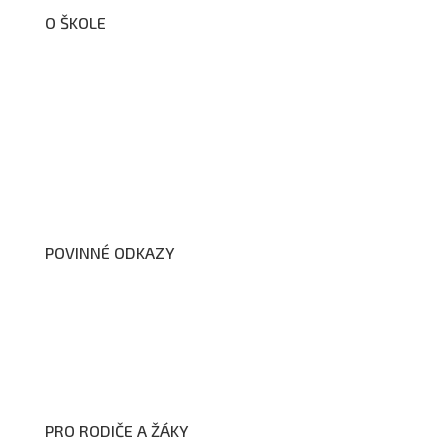
O ŠKOLE
O nás
Organizační schéma školy
Úřední deska
Školní poradenské pracoviště
Dokumenty školy
POVINNÉ ODKAZY
Prohlášení o přístupnosti webových stránek školy
Zákon na ochranu oznamovatelů
Zpracování osobních údajů a cookies
PRO RODIČE A ŽÁKY