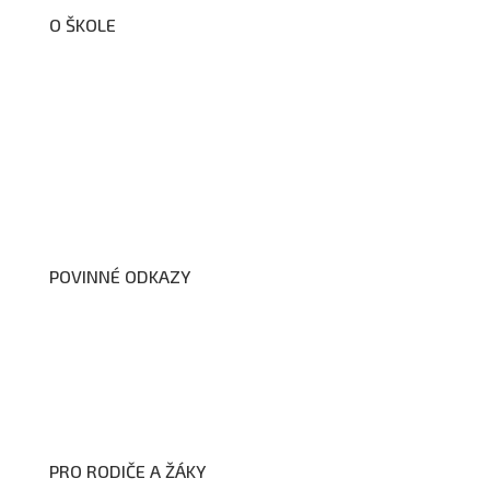
O ŠKOLE
O nás
Organizační schéma školy
Úřední deska
Školní poradenské pracoviště
Dokumenty školy
POVINNÉ ODKAZY
Prohlášení o přístupnosti webových stránek školy
Zákon na ochranu oznamovatelů
Zpracování osobních údajů a cookies
PRO RODIČE A ŽÁKY