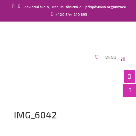


Základní škola, Brno, Mutěnická 23, příspěvková organizace

+420 544 210 893


IMG_6042